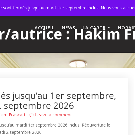
s
+32 473 11 91 27
ne sont fermés jusqu'au mardi 1er septembre inclus. Nous vous accue
/autrice :
Hakim Fr
ACCUEIL
NEWS
LA CARTE
HORAI
és jusqu’au 1er septembre,
 2 septembre 2026
kim Frascati
Leave a comment
jusqu’au mardi 1er septembre 2026 inclus. Réouverture le
edi 2 septembre 2026.