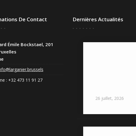
mations De Contact
Dernières Actualités
rd Émile Bockstael, 201
uxelles
Congé annuel :
ue
fermés
jusqu’au 1er
nfo@larganier.brussels
septembre,
retour le 2
ne : +32 473 11 91 27
septembre
2026
26
juillet,
2026