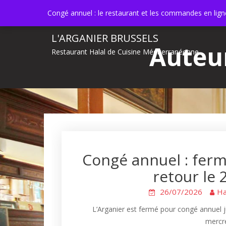
Skip
info@larganier.brussels
Laeken, Bruxelle
Congé annuel : le restaurant et les commandes en lig
to
content
L'ARGANIER BRUSSELS
Auteur
Restaurant Halal de Cuisine Méditerranéenne
Congé annuel : ferm
retour le
26/07/2026
Ha
L’Arganier est fermé pour congé annuel 
mercr