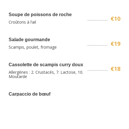
Soupe de poissons de roche
€10
Croûtons à l’ail
Salade gourmande
€19
Scampis, poulet, fromage
Cassolette de scampis curry doux
€18
Allergènes : 2. Crustacés, 7. Lactose, 10.
Moutarde
Carpaccio de bœuf
€16
Roquette, tomates séchées et parmesan
Duo de croquettes de poulet
€15
fermier