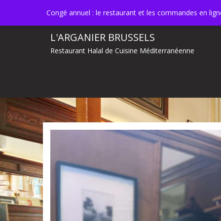
Skip
info@larganier.brussels
Laeken, Bruxelle
Congé annuel : le restaurant et les commandes en lig
to
content
L'ARGANIER BRUSSELS
Restaurant Halal de Cuisine Méditerranéenne