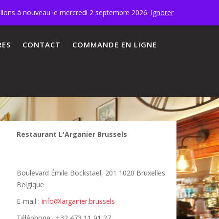
illons à nouveau le mercredi 2 septembre 2026.
Ignorer
RES
CONTACT
COMMANDE EN LIGNE
Restaurant L'Arganier Brussels
Boulevard Émile Bockstael, 201 1020 Bruxelles
Belgique
E-mail :
info@larganier.brussels
Téléphone : +32 473 11 91 27