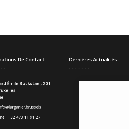
mations De Contact
Dernières Actualités
rd Émile Bockstael, 201
uxelles
Congé annuel :
ue
fermés
jusqu’au 1er
nfo@larganier.brussels
septembre,
retour le 2
ne : +32 473 11 91 27
septembre
2026